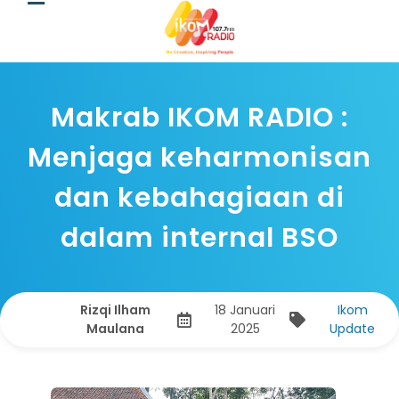
Makrab IKOM RADIO :
Menjaga keharmonisan
dan kebahagiaan di
dalam internal BSO
Rizqi Ilham
18 Januari
Ikom
Maulana
2025
Update