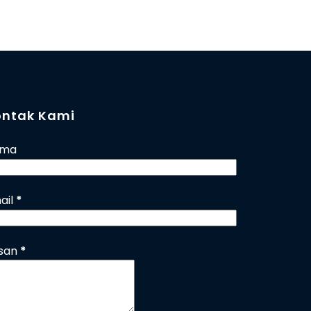
ontak Kami
ama
ail
*
san
*