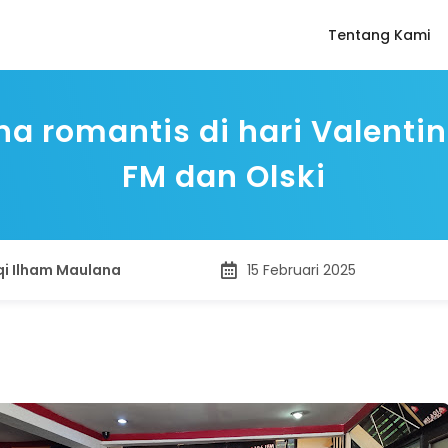
Tentang Kami
a romantis di hari Valenti
FM dan Olski
qi Ilham Maulana
15 Februari 2025