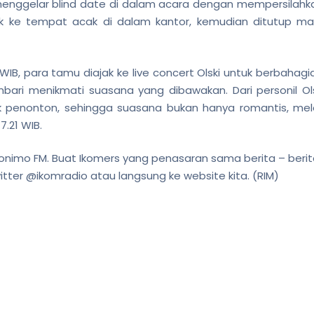
enggelar blind date di dalam acara dengan mempersilahka
jak ke tempat acak di dalam kantor, kemudian ditutup m
WIB, para tamu diajak ke live concert Olski untuk berbahag
ri menikmati suasana yang dibawakan. Dari personil Ol
k penonton, sehingga suasana bukan hanya romantis, mela
7.21 WIB.
nimo FM. Buat Ikomers yang penasaran sama berita – berita
tter @ikomradio atau langsung ke website kita.
(RIM)