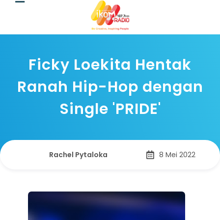
Ficky Loekita Hentak
Ranah Hip-Hop dengan
Single 'PRIDE'
Rachel Pytaloka
8 Mei 2022