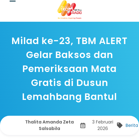
Milad ke-23, TBM ALERT
Gelar Baksos dan
Pemeriksaan Mata
Gratis di Dusun
Lemahbang Bantul
Thalita Amanda Zeta
3 Februari
Berita
Salsabila
2026