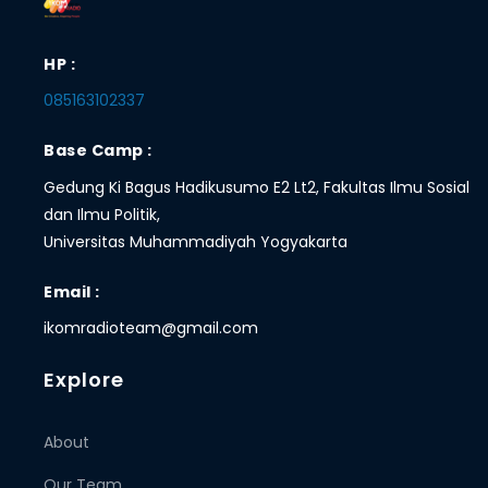
HP :
085163102337
Base Camp :
Gedung Ki Bagus Hadikusumo E2 Lt2, Fakultas Ilmu Sosial
dan Ilmu Politik,
Universitas Muhammadiyah Yogyakarta
Email :
ikomradioteam@gmail.com
Explore
About
Our Team